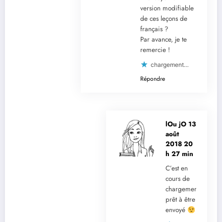
version modifiable
de ces leçons de
français ?
Par avance, je te
remercie !
chargement…
Répondre
lOu jO
13
août
2018 20
h 27 min
C’est en
cours de
chargement,
prêt à être
envoyé