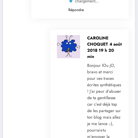
chargement…
Répondre
CAROLINE
CHOQUET
4 août
2018 19 h 20
min
Bonjour lOu jO,
bravo et merci
pour ces traces
écrites synthétiques
! J’ai peur d’abuser
de ta gentillesse
car c’est déjà top
de les partager sur
ton blog mais allez
je me lance ;-),
pourrais-tu
m’envoyer la