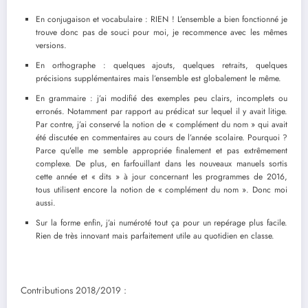
En conjugaison et vocabulaire : RIEN ! L’ensemble a bien fonctionné je
trouve donc pas de souci pour moi, je recommence avec les mêmes
versions.
En orthographe : quelques ajouts, quelques retraits, quelques
précisions supplémentaires mais l’ensemble est globalement le même.
En grammaire : j’ai modifié des exemples peu clairs, incomplets ou
erronés. Notamment par rapport au prédicat sur lequel il y avait litige.
Par contre, j’ai conservé la notion de « complément du nom » qui avait
été discutée en commentaires au cours de l’année scolaire. Pourquoi ?
Parce qu’elle me semble appropriée finalement et pas extrêmement
complexe. De plus, en farfouillant dans les nouveaux manuels sortis
cette année et « dits » à jour concernant les programmes de 2016,
tous utilisent encore la notion de « complément du nom ». Donc moi
aussi.
Sur la forme enfin, j’ai numéroté tout ça pour un repérage plus facile.
Rien de très innovant mais parfaitement utile au quotidien en classe.
Contributions 2018/2019 :