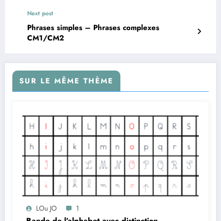
Next post
Phrases simples – Phrases complexes
CM1/CM2
SUR LE MÊME THÈME
LOu JO
1
Bande de l’alphabet avec distinction