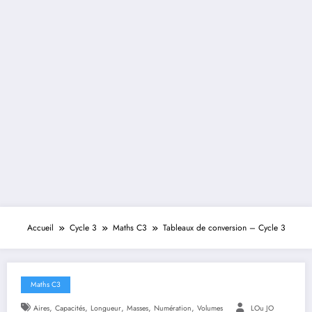
Accueil
Cycle 3
Maths C3
Tableaux de conversion – Cycle 3
Maths C3
,
,
,
,
,
Aires
Capacités
Longueur
Masses
Numération
Volumes
LOu JO