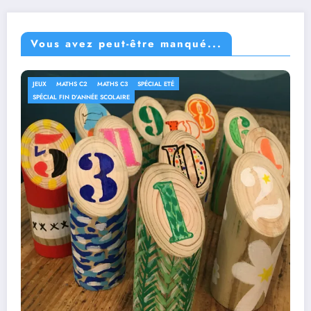
Vous avez peut-être manqué...
JEUX
MATHS C2
MATHS C3
SPÉCIAL ETÉ
SPÉCIAL FIN D'ANNÉE SCOLAIRE