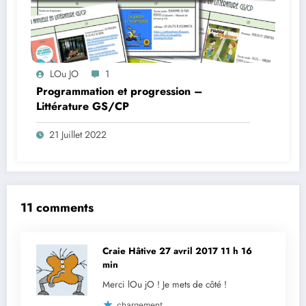
LOu JO
1
Programmation et progression –
Littérature GS/CP
21 Juillet 2022
11 comments
Craie Hâtive
27 avril 2017 11 h 16
min
Merci lOu jO ! Je mets de côté !
chargement…