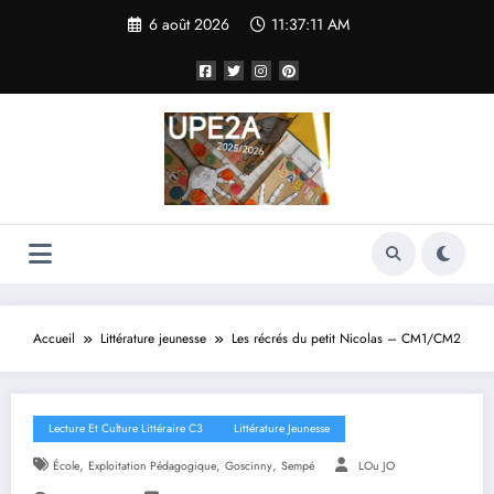
Aller
6 août 2026
11:37:12 AM
au
contenu
Accueil
Littérature jeunesse
Les récrés du petit Nicolas – CM1/CM2
Lecture Et Culture Littéraire C3
Littérature Jeunesse
,
,
,
École
Exploitation Pédagogique
Goscinny
Sempé
LOu JO