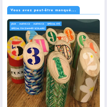
Vous avez peut-être manqué...
JEUX
MATHS C2
MATHS C3
SPÉCIAL ETÉ
SPÉCIAL FIN D'ANNÉE SCOLAIRE