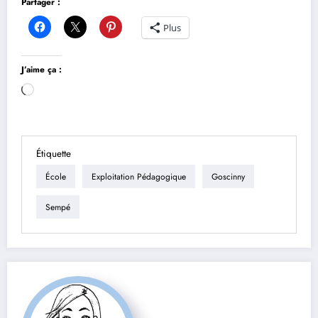
Partager :
Plus
J’aime ça :
Chargement…
Étiquette
École
Exploitation Pédagogique
Goscinny
Sempé