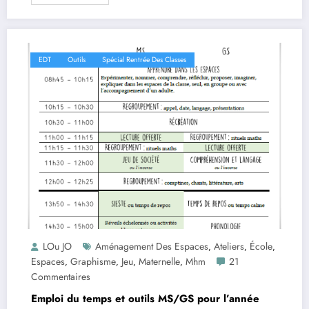
EDT
Outils
Spécial Rentrée Des Classes
LOu JO
Aménagement Des Espaces
Ateliers
École
,
,
,
Espaces
Graphisme
Jeu
Maternelle
Mhm
21
,
,
,
,
Commentaires
Emploi du temps et outils MS/GS pour l’année