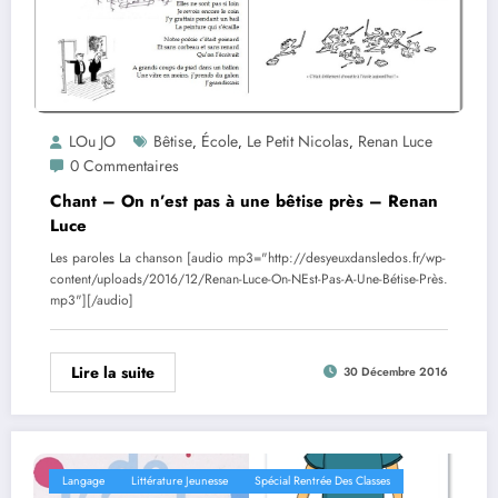
LOu JO
Bêtise
École
Le Petit Nicolas
Renan Luce
,
,
,
0 Commentaires
Chant – On n’est pas à une bêtise près – Renan
Luce
Les paroles La chanson [audio mp3="http://desyeuxdansledos.fr/wp-
content/uploads/2016/12/Renan-Luce-On-NEst-Pas-A-Une-Bétise-Près.
mp3"][/audio]
Lire la suite
30 Décembre 2016
Langage
Littérature Jeunesse
Spécial Rentrée Des Classes