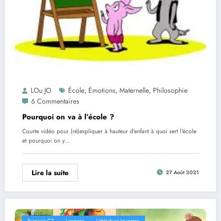
LOu JO
École
Émotions
Maternelle
Philosophie
,
,
,
6 Commentaires
Pourquoi on va à l’école ?
Courte vidéo pour (ré)expliquer à hauteur d'enfant à quoi sert l'école
et pourquoi on y…
Lire la suite
27 Août 2021
Français C2
Langage
Littérature Jeunesse