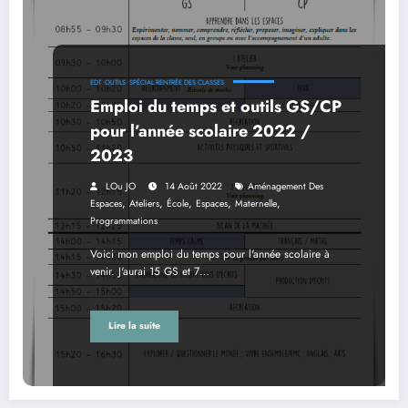
EDT
OUTILS
SPÉCIAL RENTRÉE DES CLASSES
Emploi du temps et outils GS/CP
pour l’année scolaire 2022 /
2023
LOu JO
14 Août 2022
Aménagement Des
,
,
,
,
,
Espaces
Ateliers
École
Espaces
Maternelle
Programmations
Voici mon emploi du temps pour l'année scolaire à
venir. J'aurai 15 GS et 7…
Lire la suite