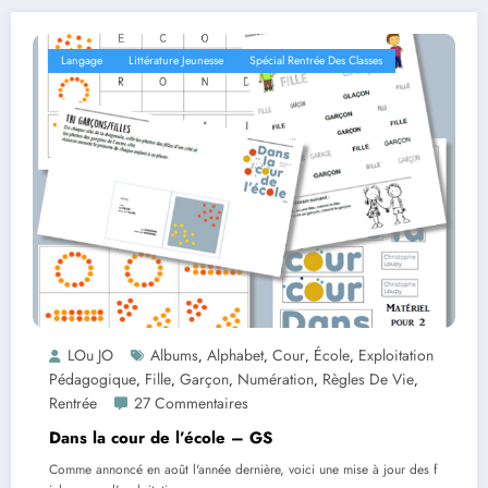
Langage
Littérature Jeunesse
Spécial Rentrée Des Classes
LOu JO
Albums
Alphabet
Cour
École
Exploitation
,
,
,
,
Pédagogique
Fille
Garçon
Numération
Règles De Vie
,
,
,
,
,
Rentrée
27 Commentaires
Dans la cour de l’école – GS
Comme annoncé en août l'année dernière, voici une mise à jour des f