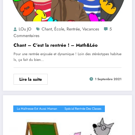
LOu JO
Chant
École
Rentrée
Vacances
5
,
,
,
Commentaires
Chant – C’est la rentrée ! – Math&Léo
Pour une rentrée enjouée et dynamique ! Loin des stéréotypes habitue
ls, ça fait du bien…
Lire la suite
1 Septembre 2021
La Maîtresse Est Aussi Maman
Spécial Rentrée Des Classes