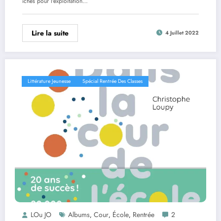
iches pour l'exploitation…
Lire la suite
4 Juillet 2022
Littérature Jeunesse
Spécial Rentrée Des Classes
LOu JO
Albums
Cour
École
Rentrée
2
,
,
,