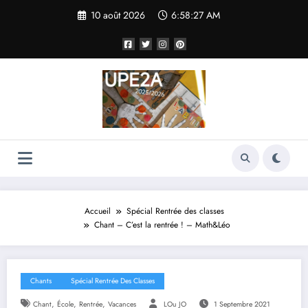
Aller
10 août 2026
6:58:28 AM
au
contenu
Accueil
Spécial Rentrée des classes
Chant – C’est la rentrée ! – Math&Léo
Chants
Spécial Rentrée Des Classes
,
,
,
Chant
École
Rentrée
Vacances
LOu JO
1 Septembre 2021