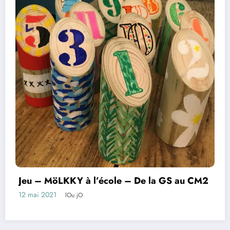
Jeu – MöLKKY à l’école – De la GS au CM2
12 mai 2021
lOu jO