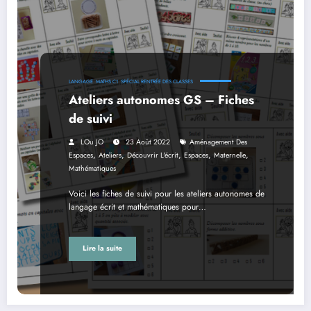
LANGAGE
MATHS C1
SPÉCIAL RENTRÉE DES CLASSES
Ateliers autonomes GS – Fiches
de suivi
LOu JO
23 Août 2022
Aménagement Des
,
,
,
,
,
Espaces
Ateliers
Découvrir L'écrit
Espaces
Maternelle
Mathématiques
Voici les fiches de suivi pour les ateliers autonomes de
langage écrit et mathématiques pour…
Lire la suite