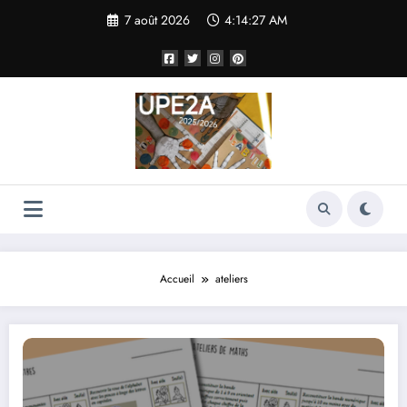
Aller
7 août 2026
4:14:28 AM
au
contenu
Accueil
ateliers