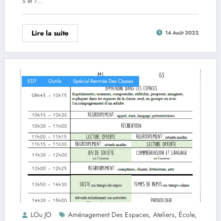
S et 7…
Lire la suite
14 Août 2022
EDT
Outils
Spécial Rentrée Des Classes
LOu JO
Aménagement Des Espaces
Ateliers
École
,
,
,