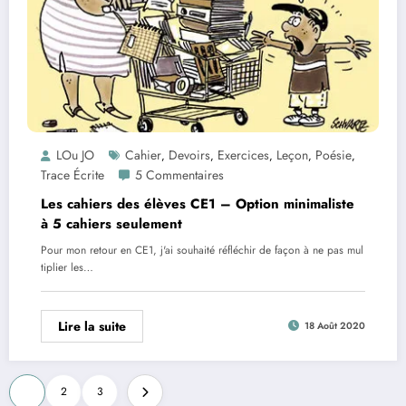
LOu JO
Cahier
Devoirs
Exercices
Leçon
Poésie
,
,
,
,
,
Trace Écrite
5 Commentaires
Les cahiers des élèves CE1 – Option minimaliste
à 5 cahiers seulement
Pour mon retour en CE1, j'ai souhaité réfléchir de façon à ne pas mul
tiplier les…
Lire la suite
18 Août 2020
Pagination
1
2
3