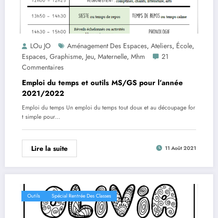
LOu JO
Aménagement Des Espaces
Ateliers
École
,
,
,
Espaces
Graphisme
Jeu
Maternelle
Mhm
21
,
,
,
,
Commentaires
Emploi du temps et outils MS/GS pour l’année
2021/2022
Emploi du temps Un emploi du temps tout doux et au découpage for
t simple pour…
Lire la suite
11 Août 2021
Outils
Spécial Rentrée Des Classes