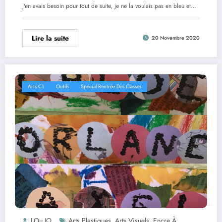
J'en avais besoin pour tout de suite, je ne la voulais pas en bleu et…
Lire la suite
20 Novembre 2020
Arts C1
Outils
Spécial Rentrée Des Classes
LOu JO
Arts Plastiques
Arts Visuels
Encre À
,
,