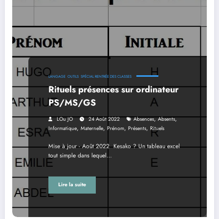
LANGAGE
OUTILS
SPÉCIAL RENTRÉE DES CLASSES
Rituels présences sur ordinateur
PS/MS/GS
,
,
LOu JO
24 Août 2022
Absences
Absents
,
,
,
,
Informatique
Maternelle
Prénom
Présents
Rituels
Mise à jour - Août 2022 Kesako ? Un tableau excel
tout simple dans lequel…
Lire la suite