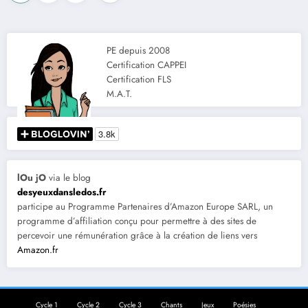
des
publications
PE depuis 2008
Certification CAPPEI
Certification FLS
M.A.T.
lOu jO
via le blog
desyeuxdansledos.fr
participe au Programme Partenaires d’Amazon Europe SARL, un
programme d’affiliation conçu pour permettre à des sites de
percevoir une rémunération grâce à la création de liens vers
Amazon.fr
Cycle 1
Cycle 2
Cycle 3
Chants
Jeux
Poésies