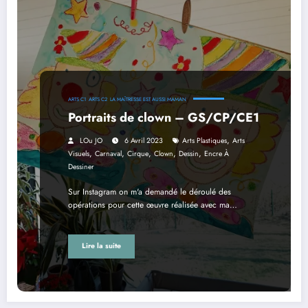
ARTS C1
ARTS C2
LA MAÎTRESSE EST AUSSI MAMAN
Portraits de clown – GS/CP/CE1
,
LOu JO
6 Avril 2023
Arts Plastiques
Arts
,
,
,
,
,
Visuels
Carnaval
Cirque
Clown
Dessin
Encre À
Dessiner
Sur Instagram on m'a demandé le déroulé des
opérations pour cette œuvre réalisée avec ma…
Lire la suite