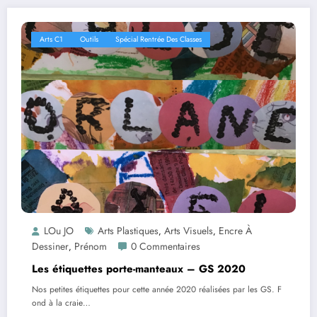
Arts C1
Outils
Spécial Rentrée Des Classes
LOu JO
Arts Plastiques
Arts Visuels
Encre À
,
,
Dessiner
Prénom
0 Commentaires
,
Les étiquettes porte-manteaux – GS 2020
Nos petites étiquettes pour cette année 2020 réalisées par les GS. F
ond à la craie…