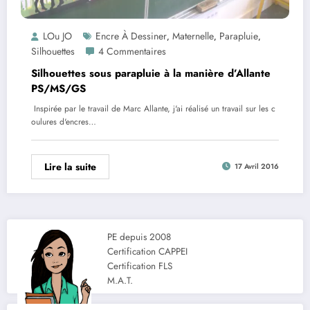
LOu JO
Encre À Dessiner
Maternelle
Parapluie
,
,
,
Silhouettes
4 Commentaires
Silhouettes sous parapluie à la manière d’Allante
PS/MS/GS
Inspirée par le travail de Marc Allante, j'ai réalisé un travail sur les c
oulures d'encres…
Lire la suite
17 Avril 2016
PE depuis 2008
Certification CAPPEI
Certification FLS
M.A.T.