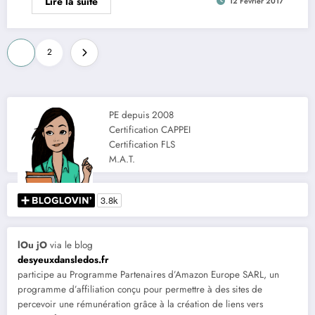
Lire la suite
12 Février 2017
Pagination
1
2
des
publications
PE depuis 2008
Certification CAPPEI
Certification FLS
M.A.T.
lOu jO
via le blog
desyeuxdansledos.fr
participe au Programme Partenaires d’Amazon Europe SARL, un
programme d’affiliation conçu pour permettre à des sites de
percevoir une rémunération grâce à la création de liens vers