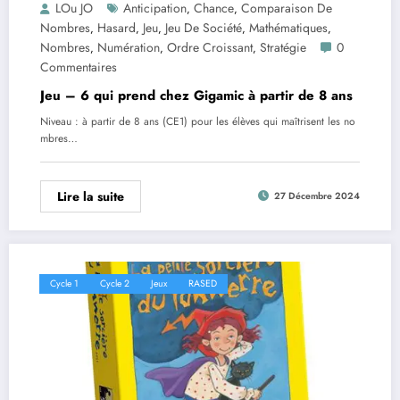
LOu JO
Anticipation
Chance
Comparaison De
,
,
Nombres
Hasard
Jeu
Jeu De Société
Mathématiques
,
,
,
,
,
Nombres
Numération
Ordre Croissant
Stratégie
0
,
,
,
Commentaires
Jeu – 6 qui prend chez Gigamic à partir de 8 ans
Niveau : à partir de 8 ans (CE1) pour les élèves qui maîtrisent les no
mbres…
Lire la suite
27 Décembre 2024
Cycle 1
Cycle 2
Jeux
RASED