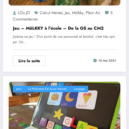
LOu JO
Calcul Mental
Jeu
Mölkky
Plein Air
5
,
,
,
Commentaires
Jeu – MöLKKY à l’école – De la GS au CM2
J'adore ce jeu ! D'un point de vue personnel et familial, c'est très sym
pa. On…
Lire la suite
12 Mai 2021
Jeux
La Maîtresse Est Aussi Maman
Langage