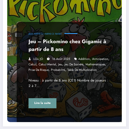
JEUX
MATHS C2
MATHS C3
RASED
Jeu – Pickomino chez Gigamic à
partir de 8 ans
,
,
LOu JO
16 Août 2025
Addition
Anticipation
,
,
,
,
,
Calcul
Calcul Mental
Jeu
Jeu De Société
Mathématiques
,
,
Prise De Risque
Probabilité
Table De Multiplication
Niveau : à partir de 8 ans (CE1) Nombre de joueurs :
2 à 7…
Lire la suite