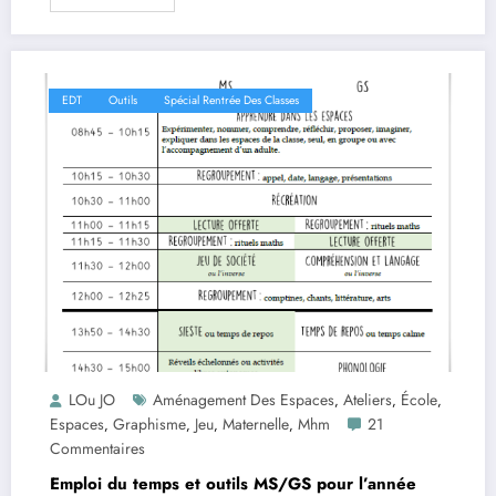
EDT
Outils
Spécial Rentrée Des Classes
LOu JO
Aménagement Des Espaces
Ateliers
École
,
,
,
Espaces
Graphisme
Jeu
Maternelle
Mhm
21
,
,
,
,
Commentaires
Emploi du temps et outils MS/GS pour l’année