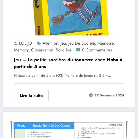
LOu JO
Attention
Jeu
Jeu De Société
Mémoire
,
,
,
,
Memory
Observation
Sorcière
0 Commentaires
,
,
Jeu – La petite sorcière du tonnerre chez Haba à
partir de 5 ans
Niveau : à partir de 5 ans (GS) Nombre de joueurs : 2 à 4…
Lire la suite
27 Décembre 2024
Prog.
Spécial Rentrée Des Classes