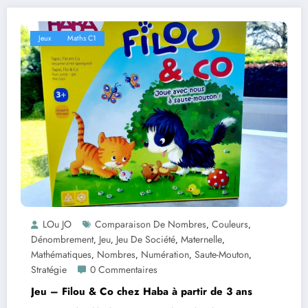
Jeux
Maths C1
LOu JO
Comparaison De Nombres
Couleurs
,
,
Dénombrement
Jeu
Jeu De Société
Maternelle
,
,
,
,
Mathématiques
Nombres
Numération
Saute-Mouton
,
,
,
,
Stratégie
0 Commentaires
Jeu – Filou & Co chez Haba à partir de 3 ans