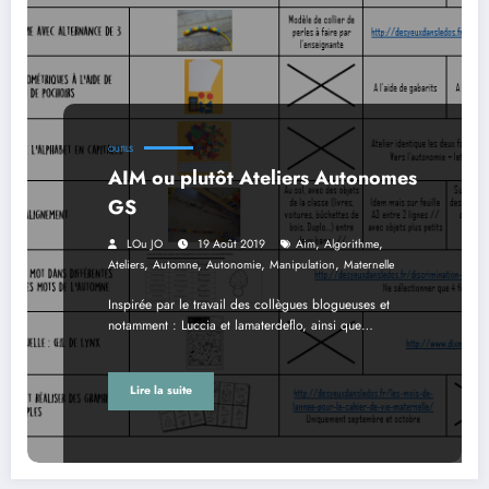
OUTILS
AIM ou plutôt Ateliers Autonomes
GS
,
,
LOu JO
19 Août 2019
Aim
Algorithme
,
,
,
,
Ateliers
Automne
Autonomie
Manipulation
Maternelle
Inspirée par le travail des collègues blogueuses et
notamment : Luccia et lamaterdeflo, ainsi que…
Lire la suite