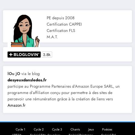
PE depuis 2008
Certification CAPPEI
Certification FLS
M.A.T.
lOu jO
via le blog
desyeuxdansledos.fr
participe au Programme Partenaires d’Amazon Europe SARL, un
programme d’affiliation conçu pour permettre à des sites de
percevoir une rémunération grâce à la création de liens vers
Amazon.fr
Cycle 1
Cycle 2
Cycle 3
Chants
Jeux
Poésies