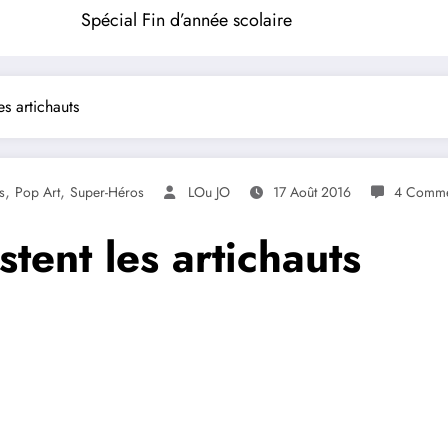
Spécial Fin d’année scolaire
es artichauts
,
,
s
Pop Art
Super-Héros
LOu JO
17 Août 2016
4 Comme
tent les artichauts