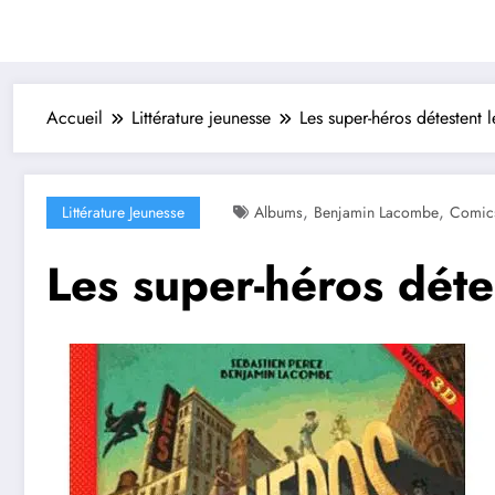
Accueil
Littérature jeunesse
Les super-héros détestent l
,
,
Littérature Jeunesse
Albums
Benjamin Lacombe
Comic
Les super-héros détes