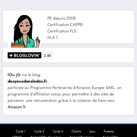
PE depuis 2008
Certification CAPPEI
Certification FLS
M.A.T.
lOu jO
via le blog
desyeuxdansledos.fr
participe au Programme Partenaires d’Amazon Europe SARL, un
programme d’affiliation conçu pour permettre à des sites de
percevoir une rémunération grâce à la création de liens vers
Amazon.fr
Cycle 1
Cycle 2
Cycle 3
Chants
Jeux
Poésies