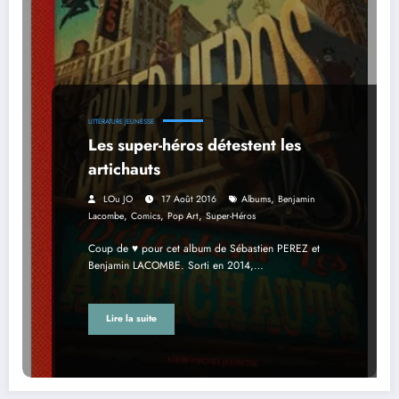
LITTÉRATURE JEUNESSE
Les super-héros détestent les
artichauts
,
LOu JO
17 Août 2016
Albums
Benjamin
,
,
,
Lacombe
Comics
Pop Art
Super-Héros
Coup de ♥ pour cet album de Sébastien PEREZ et
Benjamin LACOMBE. Sorti en 2014,…
Lire la suite