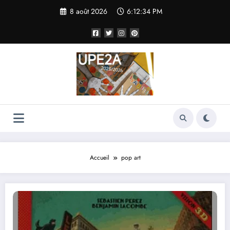
Aller
8 août 2026
6:12:34 PM
au
contenu
Accueil
pop art