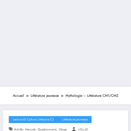
Accueil
Littérature jeunesse
Mythologie – Littérature CM1/CM2
Lecture Et Culture Littéraire C3
Littérature Jeunesse
,
,
,
Achille
Hercule
Questionnaire
Ulysse
LOu JO