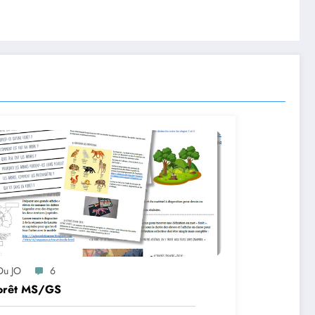
Ou JO
6
forêt MS/GS