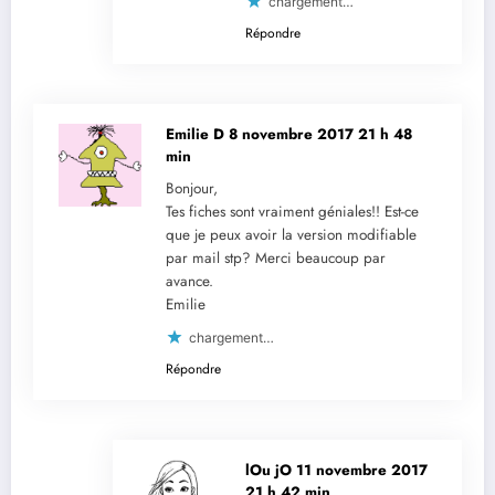
chargement…
Répondre
Emilie D
8 novembre 2017 21 h 48
min
Bonjour,
Tes fiches sont vraiment géniales!! Est-ce
que je peux avoir la version modifiable
par mail stp? Merci beaucoup par
avance.
Emilie
chargement…
Répondre
lOu jO
11 novembre 2017
21 h 42 min