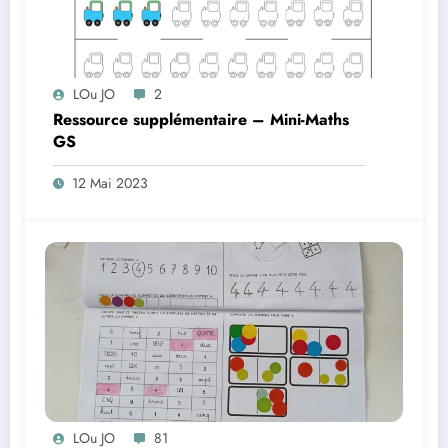
LOu JO
2
Ressource supplémentaire – Mini-Maths
GS
12 Mai 2023
LOu JO
81