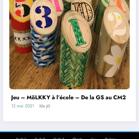
Jeu – MöLKKY à l’école – De la GS au CM2
12 mai 2021
lOu jO