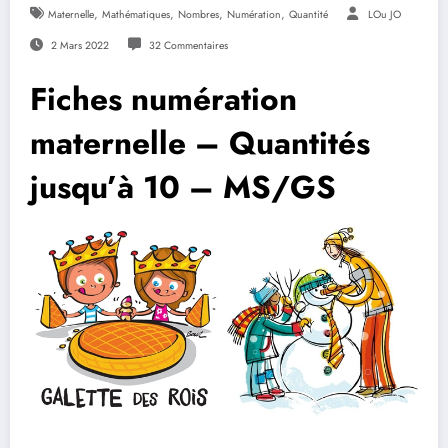
,
,
,
,
Maternelle
Mathématiques
Nombres
Numération
Quantité
LOu JO
2 Mars 2022
32 Commentaires
Fiches numération
maternelle – Quantités
jusqu’à 10 – MS/GS