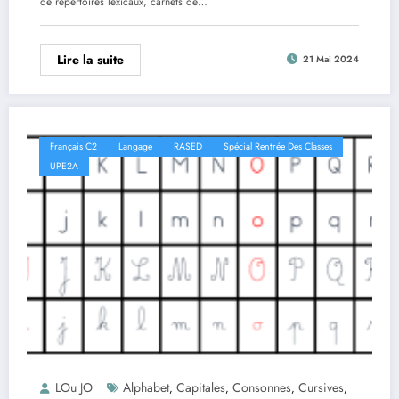
de répertoires lexicaux, carnets de…
Lire la suite
21 Mai 2024
Français C2
Langage
RASED
Spécial Rentrée Des Classes
UPE2A
LOu JO
Alphabet
Capitales
Consonnes
Cursives
,
,
,
,