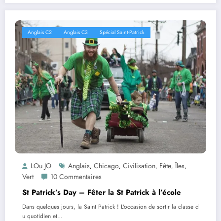
Anglais C2
Anglais C3
Spécial Saint-Patrick
LOu JO
Anglais
Chicago
Civilisation
Fête
Îles
,
,
,
,
,
Vert
10 Commentaires
St Patrick’s Day – Fêter la St Patrick à l’école
Dans quelques jours, la Saint Patrick ! L'occasion de sortir la classe d
u quotidien et…