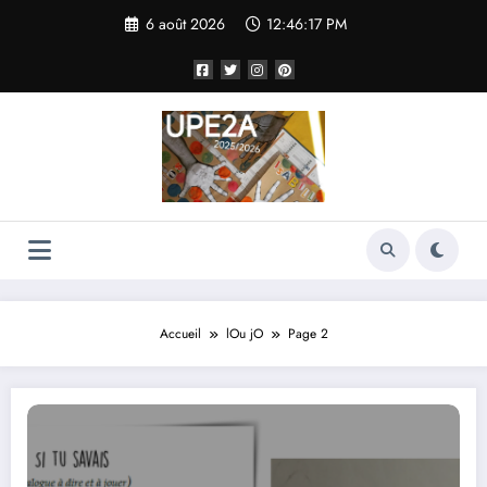
Aller
6 août 2026
12:46:18 PM
au
contenu
Accueil
lOu jO
Page 2