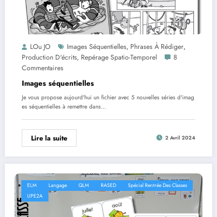
LOu JO
Images Séquentielles
Phrases À Rédiger
,
,
Production D'écrits
Repérage Spatio-Temporel
8
,
Commentaires
Images séquentielles
Je vous propose aujourd'hui un fichier avec 5 nouvelles séries d'imag
es séquentielles à remettre dans…
Lire la suite
2 Avril 2024
ELM
Langage
QLM
RASED
Spécial Rentrée Des Classes
UPE2A