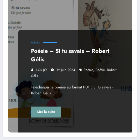
POÉSIES
Poésie – Si tu savais – Robert
Gélis
,
,
LOu JO
19 Juin 2024
Poème
Poésie
Robert
Gélis
Télécharger le poème au format PDF : Si tu savais -
Robert Gélis
Lire la suite