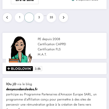
Pagination
…
1
2
3
35
des
publications
PE depuis 2008
Certification CAPPEI
Certification FLS
M.A.T.
lOu jO
via le blog
desyeuxdansledos.fr
participe au Programme Partenaires d’Amazon Europe SARL, un
programme d’affiliation conçu pour permettre à des sites de
percevoir une rémunération grâce à la création de liens vers