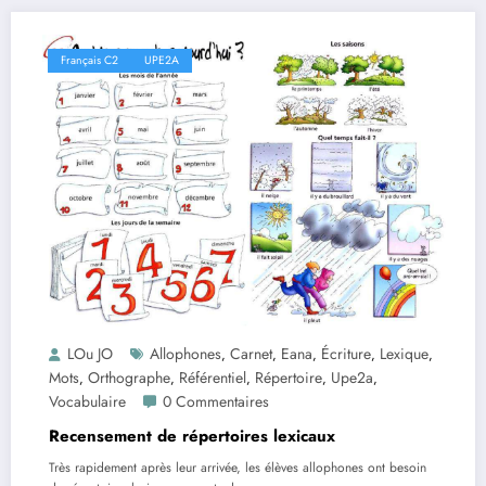
Français C2
UPE2A
LOu JO
Allophones
Carnet
Eana
Écriture
Lexique
,
,
,
,
,
Mots
Orthographe
Référentiel
Répertoire
Upe2a
,
,
,
,
,
Vocabulaire
0 Commentaires
Recensement de répertoires lexicaux
Très rapidement après leur arrivée, les élèves allophones ont besoin