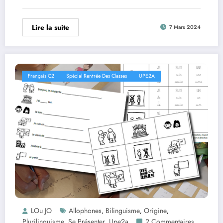
Lire la suite
7 Mars 2024
Français C2
Spécial Rentrée Des Classes
UPE2A
LOu JO
Allophones
Bilinguisme
Origine
,
,
,
Plurilinguisme
Se Présenter
Upe2a
2 Commentaires
,
,