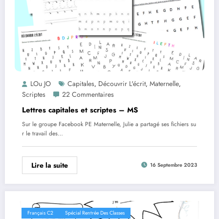
LOu JO
Capitales
Découvrir L'écrit
Maternelle
,
,
,
Scriptes
22 Commentaires
Lettres capitales et scriptes – MS
Sur le groupe Facebook PE Maternelle, Julie a partagé ses fichiers su
r le travail des…
Lire la suite
16 Septembre 2023
Français C2
Spécial Rentrée Des Classes