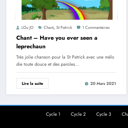
,
LOu JO
Chant
St Patrick
1 Commentaires
Chant – Have you ever seen a
leprechaun
Très jolie chanson pour la St Patrick avec une mélo
die toute douce et des paroles…
Lire la suite
20 Mars 2021
Cycle 1
Cycle 2
Cycle 3
Ch