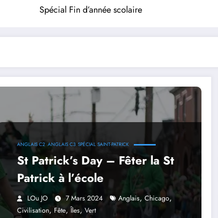
Spécial Fin d’année scolaire
ANGLAIS C2
ANGLAIS C3
SPÉCIAL SAINT-PATRICK
St Patrick’s Day – Fêter la St
Patrick à l’école
,
,
LOu JO
7 Mars 2024
Anglais
Chicago
,
,
,
Civilisation
Fête
Îles
Vert