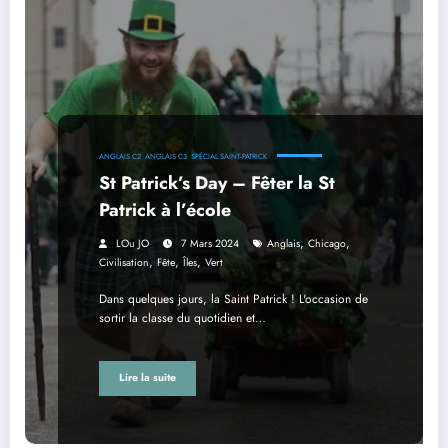
ANGLAIS C2
ANGLAIS C3
SPÉCIAL SAINT-PATRICK
St Patrick’s Day – Fêter la St
Patrick à l’école
,
,
LOu JO
7 Mars 2024
Anglais
Chicago
,
,
,
Civilisation
Fête
Îles
Vert
Dans quelques jours, la Saint Patrick ! L'occasion de
sortir la classe du quotidien et…
Lire la suite