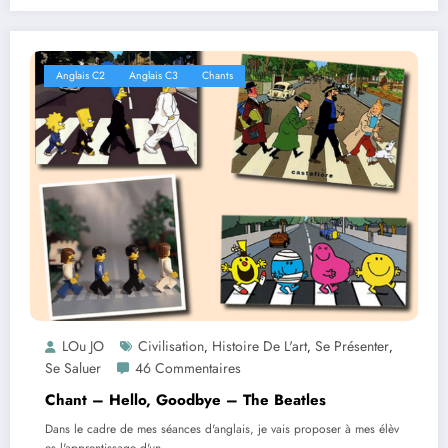
Anglais C2
Anglais C3
Chants
LOu JO
Civilisation
Histoire De L'art
Se Présenter
,
,
,
Se Saluer
46 Commentaires
Chant – Hello, Goodbye – The Beatles
Dans le cadre de mes séances d'anglais, je vais proposer à mes élèv
es l'apprentissage d'un…