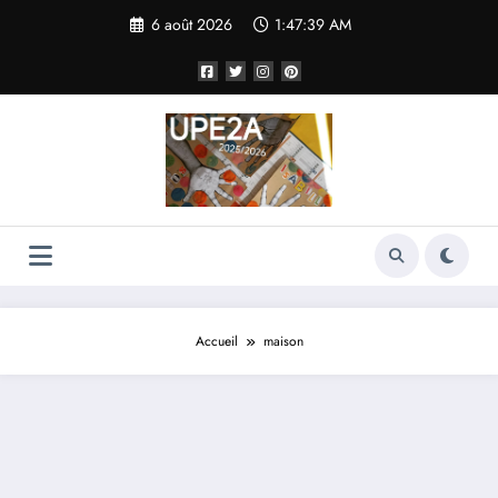
Aller
6 août 2026
1:47:40 AM
au
contenu
Accueil
maison