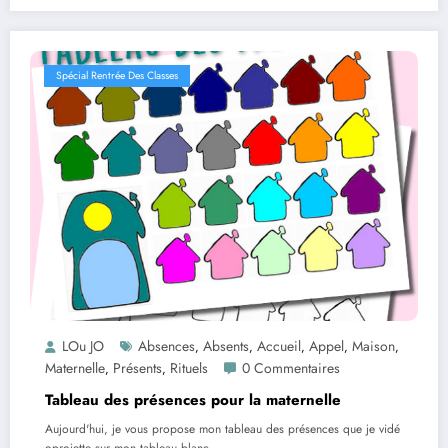
Spécial Rentrée Des Classes
LOu JO
Absences
Absents
Accueil
Appel
Maison
,
,
,
,
,
Maternelle
Présents
Rituels
0 Commentaires
,
,
Tableau des présences pour la maternelle
Aujourd'hui, je vous propose mon tableau des présences que je vidé
oprojette sur mon tableau blanc.…