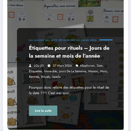
ELM
LANGAGE
QLM
RASED
SPÉCIAL RENTRÉE DES CLASSES
UPE2A
Étiquettes pour rituels – Jours de
la semaine et mois de l’année
,
,
LOu JO
27 Mars 2024
Allophones
Date
,
,
,
,
,
Étiquettes
Immeuble
Jours De La Semaine
Maison
Mois
,
,
Rentrée
Rituels
Upe2a
Pourquoi donc refaire des étiquettes pour le rituel de
la date ??!! C'est vrai quoi…
Lire la suite