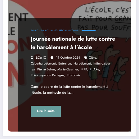
EVAR C2
EVAR C3
RASED
SPÉCIAL AUTOMNE
Journée nationale de lutte contre
le harcèlement à l’école
,
LOu JO
11 Octobre 2024
Cible
,
,
,
,
Cyberharcèlement
Entretien
Harcèlement
Intimidateur
,
,
,
,
Jean-Pierre Bellon
Marie Quartier
MPP
PhARe
,
Préoccupation Partagée
Protocole
Dans le cadre de la lutte contre le harcèlement à
l'école, la méthode de la…
Lire la suite