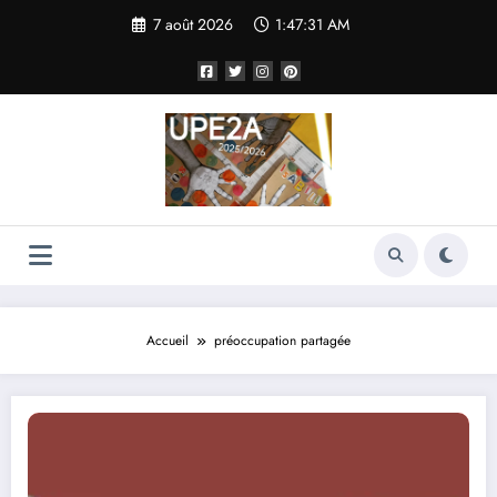
Aller
7 août 2026
1:47:31 AM
au
contenu
Accueil
préoccupation partagée