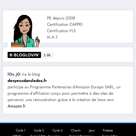
PE depuis 2008
Certification CAPPEI
Certification FLS
M.A.T.
lOu jO
via le blog
desyeuxdansledos.fr
participe au Programme Partenaires d’Amazon Europe SARL, un
programme d’affiliation conçu pour permettre à des sites de
percevoir une rémunération grâce à la création de liens vers
Amazon.fr
Cycle 1
Cycle 2
Cycle 3
Chants
Jeux
Poésies