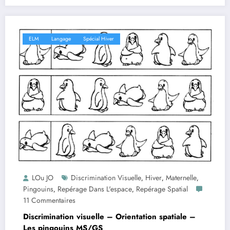
ELM
Langage
Spécial Hiver
LOu JO
Discrimination Visuelle
Hiver
Maternelle
,
,
,
Pingouins
Repérage Dans L'espace
Repérage Spatial
,
,
11 Commentaires
Discrimination visuelle – Orientation spatiale –
Les pingouins MS/GS