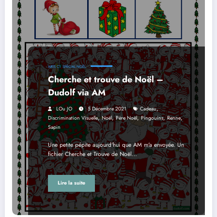
ARTS C1
SPÉCIAL NOËL
Cherche et trouve de Noël –
Dudolf via AM
,
LOu JO
5 Décembre 2021
Cadeau
,
,
,
,
,
Discrimination Visuelle
Noël
Père Noël
Pingouins
Renne
Sapin
Une petite pépite aujourd'hui que AM m'a envoyée. Un
fichier Cherche et Trouve de Noël…
Lire la suite