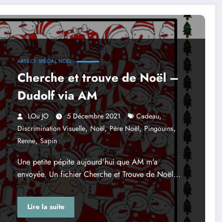
ARTS C1
SPÉCIAL NOËL
Cherche et trouve de Noël –
Dudolf via AM
,
LOu JO
5 Décembre 2021
Cadeau
,
,
,
,
Discrimination Visuelle
Noël
Père Noël
Pingouins
,
Renne
Sapin
Une petite pépite aujourd'hui que AM m'a
envoyée. Un fichier Cherche et Trouve de Noël…
Lire la suite