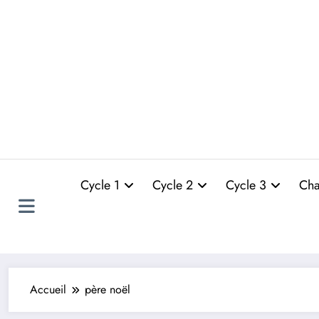
Cycle 1
Cycle 2
Cycle 3
Cha
Accueil
père noël