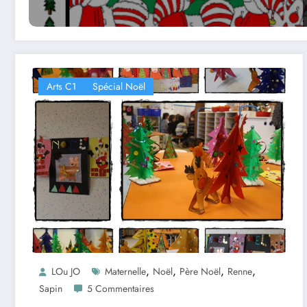
Arts C1
Spécial Noël
,
,
,
,
LOu JO
Maternelle
Noël
Père Noël
Renne
Sapin
5 Commentaires