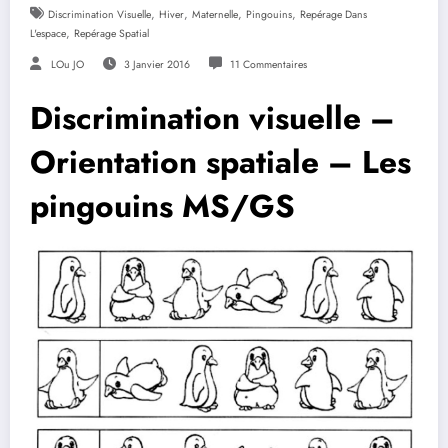
,
,
,
,
Discrimination Visuelle
Hiver
Maternelle
Pingouins
Repérage Dans
,
L'espace
Repérage Spatial
LOu JO
3 Janvier 2016
11 Commentaires
Discrimination visuelle –
Orientation spatiale – Les
pingouins MS/GS