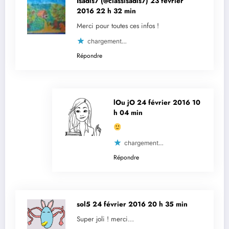
Isadis7 (@classisadis7)
23 février
2016 22 h 32 min
Merci pour toutes ces infos !
chargement…
Répondre
lOu jO
24 février 2016 10
h 04 min
chargement…
Répondre
sol5
24 février 2016 20 h 35 min
Super joli ! merci…