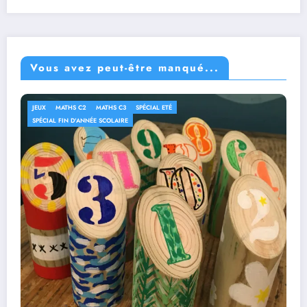
Vous avez peut-être manqué...
JEUX
MATHS C2
MATHS C3
SPÉCIAL ETÉ
SPÉCIAL FIN D'ANNÉE SCOLAIRE