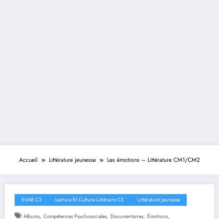
Accueil
Littérature jeunesse
Les émotions – Littérature CM1/CM2
EVAR C3
Lecture Et Culture Littéraire C3
Littérature Jeunesse
,
,
,
,
Albums
Compétences Psychosociales
Documentaires
Émotions