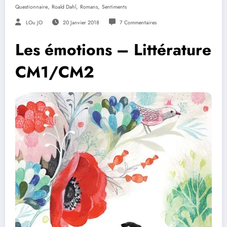
,
,
,
Questionnaire
Roald Dahl
Romans
Sentiments
LOu JO
20 Janvier 2018
7 Commentaires
Les émotions – Littérature
CM1/CM2