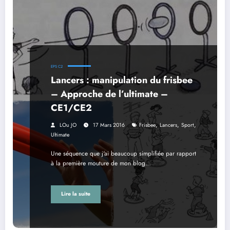
EPS C2
Lancers : manipulation du frisbee
– Approche de l’ultimate –
CE1/CE2
,
,
,
LOu JO
17 Mars 2016
Frisbee
Lancers
Sport
Ultimate
Une séquence que j'ai beaucoup simplifiée par rapport
à la première mouture de mon blog…
Lire la suite