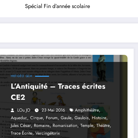
Spécial Fin d’année scolaire
HIST-GÉO
QLM
L’Antiquité – Traces écrites
CE2
,
LOu JO
23 Mai 2016
Amphithéâtre
,
,
,
,
,
,
Aqueduc
Cirque
Forum
Gaule
Gaulois
Histoire
,
,
,
,
,
Jules César
Romains
Romanisation
Temple
Théâtre
,
Trace Écrite
Vercingétorix