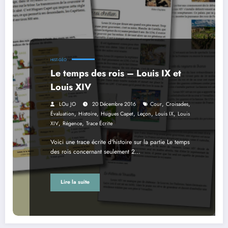
HIST-GÉO
Le temps des rois – Louis IX et
Louis XIV
,
,
LOu JO
20 Décembre 2016
Cour
Croisades
,
,
,
,
,
Évaluation
Histoire
Hugues Capet
Leçon
Louis IX
Louis
,
,
XIV
Régence
Trace Écrite
Voici une trace écrite d'histoire sur la partie Le temps
des rois concernant seulement 2…
Lire la suite