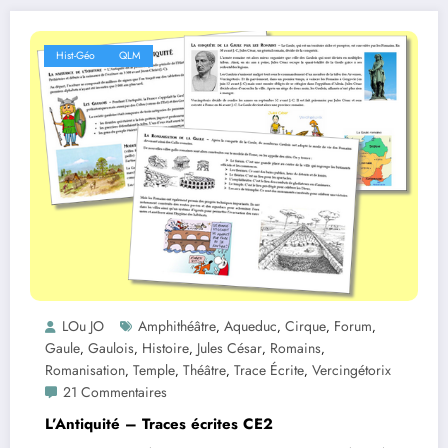
Hist-Géo
QLM
LOu JO
Amphithéâtre
Aqueduc
Cirque
Forum
,
,
,
,
Gaule
Gaulois
Histoire
Jules César
Romains
,
,
,
,
,
Romanisation
Temple
Théâtre
Trace Écrite
Vercingétorix
,
,
,
,
21 Commentaires
L’Antiquité – Traces écrites CE2