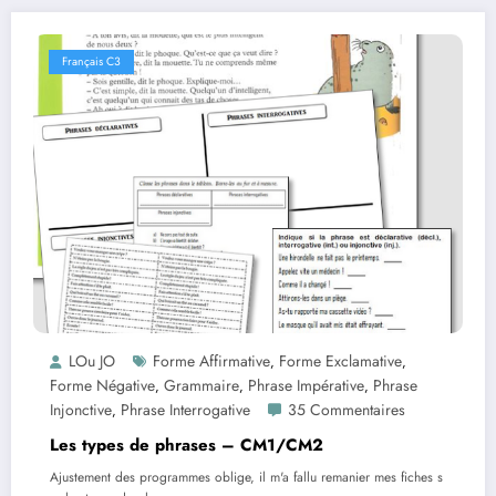
Français C3
LOu JO
Forme Affirmative
Forme Exclamative
,
,
Forme Négative
Grammaire
Phrase Impérative
Phrase
,
,
,
Injonctive
Phrase Interrogative
35 Commentaires
,
Les types de phrases – CM1/CM2
Ajustement des programmes oblige, il m'a fallu remanier mes fiches s