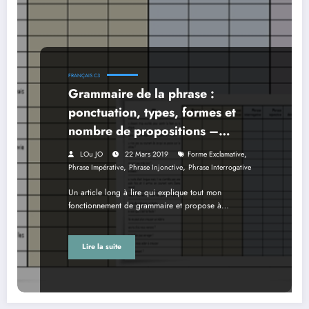
FRANÇAIS C3
Grammaire de la phrase :
ponctuation, types, formes et
nombre de propositions –
CM1/CM2
,
LOu JO
22 Mars 2019
Forme Exclamative
,
,
Phrase Impérative
Phrase Injonctive
Phrase Interrogative
Un article long à lire qui explique tout mon
fonctionnement de grammaire et propose à…
Lire la suite