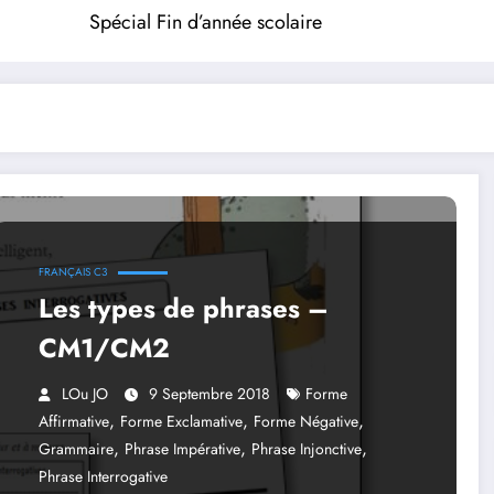
Spécial Fin d’année scolaire
FRANÇAIS C3
Les types de phrases –
CM1/CM2
LOu JO
9 Septembre 2018
Forme
,
,
,
Affirmative
Forme Exclamative
Forme Négative
,
,
,
Grammaire
Phrase Impérative
Phrase Injonctive
Phrase Interrogative