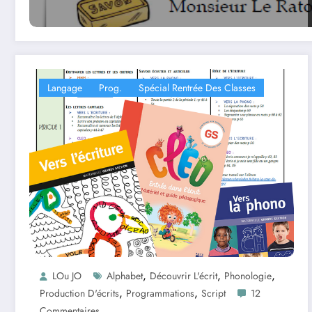
Langage
Prog.
Spécial Rentrée Des Classes
,
,
,
LOu JO
Alphabet
Découvrir L'écrit
Phonologie
,
,
Production D'écrits
Programmations
Script
12
Commentaires