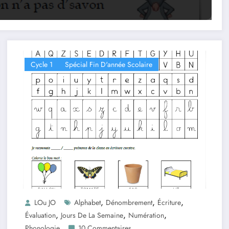
Cycle 1
Spécial Fin D'année Scolaire
,
,
,
LOu JO
Alphabet
Dénombrement
Écriture
,
,
,
Évaluation
Jours De La Semaine
Numération
Phonologie
10 Commentaires