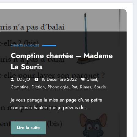
CHANTS
LANGAGE
Comptine chantée – Madame
La Souris
,
LOu JO
18 Décembre 2022
Chant
,
,
,
,
,
Comptine
Diction
Phonologie
Rat
Rimes
Souris
Je vous partage la mise en page d'une petite
comptine chantée que je prévois de…
Lire la suite