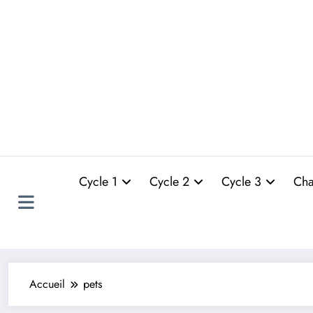
Cycle 1
Cycle 2
Cycle 3
Cha
Accueil
pets