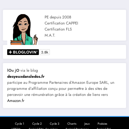
PE depuis 2008
Certification CAPPEI
Certification FLS
M.A.T.
lOu jO
via le blog
desyeuxdansledos.fr
participe au Programme Partenaires d’Amazon Europe SARL, un
programme d’affiliation conçu pour permettre à des sites de
percevoir une rémunération grâce à la création de liens vers
Amazon.fr
Cycle 1
Cycle 2
Cycle 3
Chants
Jeux
Poésies