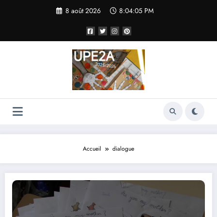
Aller
8 août 2026
8:04:06 PM
au
contenu
Accueil
dialogue