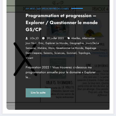
ELM
PROG.
QLM
SPÉCIAL RENTRÉE DES CLASSES
Programmation et progression –
Explorer / Questionner le monde
GS/CP
,
LOu JO
20 Juillet 2022
Abeilles
Alternance
,
,
,
,
Jour Nuit
Emc
Explorer Le Monde
Géographie
Jours De La
,
,
,
,
Semaine
Matière
Mois
Questionner Le Monde
Repérage
,
,
,
,
,
Dans L'espace
Saisons
Sciences
Sommeil
Topologie
Vivant
Préparation 2022 ! Vous trouverez ci-dessous ma
programmation annuelle pour le domaine « Explorer
le…
Lire la suite