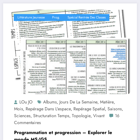
Littérature Jeunesse
Prog.
Spécial Rentrée Des Classes
LOu JO
Albums
Jours De La Semaine
Matière
,
,
,
Mois
Repérage Dans L'espace
Repérage Spatial
Saisons
,
,
,
,
Sciences
Structuration Temps
Topologie
Vivant
16
,
,
,
Commentaires
Programmation et progression – Explorer le
monde MS/GS