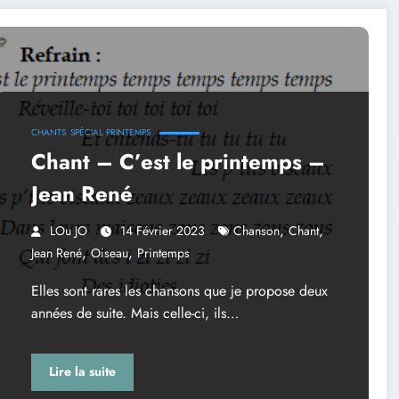
CHANTS
SPÉCIAL PRINTEMPS
Chant – C’est le printemps –
Jean René
,
,
LOu JO
14 Février 2023
Chanson
Chant
,
,
Jean René
Oiseau
Printemps
Elles sont rares les chansons que je propose deux
années de suite. Mais celle-ci, ils…
Lire la suite