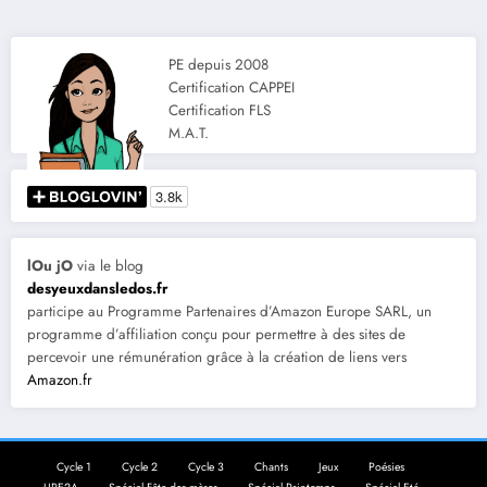
PE depuis 2008
Certification CAPPEI
Certification FLS
M.A.T.
lOu jO
via le blog
desyeuxdansledos.fr
participe au Programme Partenaires d’Amazon Europe SARL, un
programme d’affiliation conçu pour permettre à des sites de
percevoir une rémunération grâce à la création de liens vers
Amazon.fr
Cycle 1
Cycle 2
Cycle 3
Chants
Jeux
Poésies