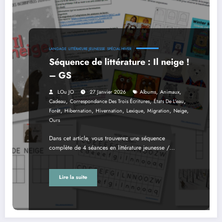
LANGAGE
LITTÉRATURE JEUNESSE
SPÉCIAL HIVER
Séquence de littérature : Il neige !
– GS
,
,
LOu JO
27 Janvier 2026
Albums
Animaux
,
,
,
Cadeau
Correspondance Des Trois Écritures
États De L'eau
,
,
,
,
,
,
Forêt
Hibernation
Hivernation
Lexique
Migration
Neige
Ours
Dans cet article, vous trouverez une séquence
complète de 4 séances en littérature jeunesse /…
Lire la suite