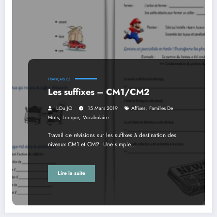
FRANÇAIS C3
Les suffixes – CM1/CM2
,
LOu JO
15 Mars 2019
Affixes
Familles De
,
,
Mots
Lexique
Vocabulaire
Travail de révisions sur les suffixes à destination des
niveaux CM1 et CM2. Une simple…
Lire la suite