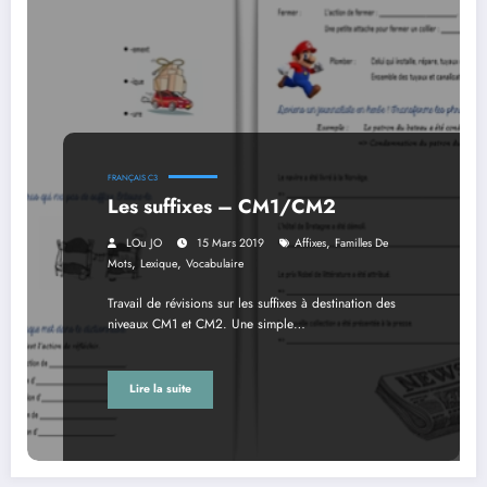
FRANÇAIS C3
Les suffixes – CM1/CM2
,
LOu JO
15 Mars 2019
Affixes
Familles De
,
,
Mots
Lexique
Vocabulaire
Travail de révisions sur les suffixes à destination des
niveaux CM1 et CM2. Une simple…
Lire la suite