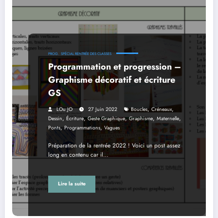
PROG.
SPÉCIAL RENTRÉE DES CLASSES
Programmation et progression –
Graphisme décoratif et écriture
GS
,
,
LOu JO
27 Juin 2022
Boucles
Créneaux
,
,
,
,
,
Dessin
Écriture
Geste Graphique
Graphisme
Maternelle
,
,
Ponts
Programmations
Vagues
Préparation de la rentrée 2022 ! Voici un post assez
long en contenu car il…
Lire la suite