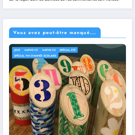
Vous avez peut-être manqué...
JEUX
MATHS C2
MATHS C3
SPÉCIAL ETÉ
SPÉCIAL FIN D'ANNÉE SCOLAIRE