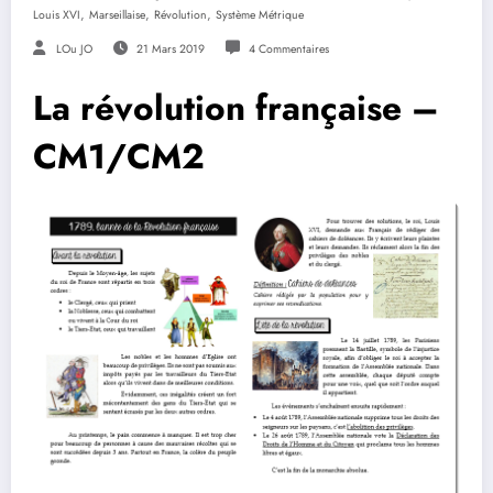
,
,
,
Louis XVI
Marseillaise
Révolution
Système Métrique
LOu JO
21 Mars 2019
4 Commentaires
La révolution française –
CM1/CM2