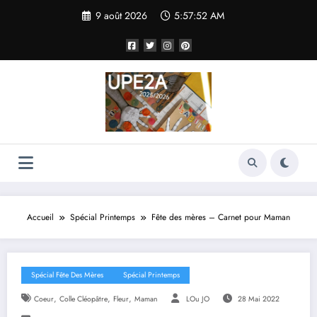
Aller
9 août 2026
5:57:53 AM
au
contenu
Accueil
Spécial Printemps
Fête des mères – Carnet pour Maman
Spécial Fête Des Mères
Spécial Printemps
,
,
,
Coeur
Colle Cléopâtre
Fleur
Maman
LOu JO
28 Mai 2022