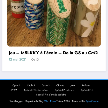
Jeu – MöLKKY à l’école – De la GS au CM2
12 mai 2021
lOu jO
Cycle 1
Cycle 2
Cycle 3
Chants
Jeux
Poésies
UPE2A
Spécial Fête des mères
Spécial Printemps
Spécial Eté
Spécial Fin d’année scolaire
NewsBlogger - Magazine & Blog
WordPress
Thème 2026 | Powered By
SpiceThemes