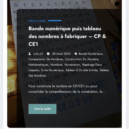
MATHS C2
RASED
Bande numérique puis tableau
des nombres à fabriquer – CP &
CE1
,
LOu JO
28 Août 2025
Bande Numérique
,
,
Comparaison De Nombres
Construction Du Nombre
,
,
,
Mathématiques
Nombres
Numération
Repérage Dans
,
,
,
L'espace
Suite Numérique
Tableau À Double Entrée
Tableau
Des Nombres
Pour construire le nombre en CP/CE1 ou pour
consolider la compréhension de la numération, le…
Lire la suite