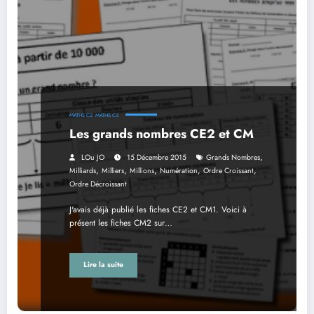
MATHS C2
MATHS C3
Les grands nombres CE2 et CM
,
LOu JO
15 Décembre 2015
Grands Nombres
,
,
,
,
,
Milliards
Milliers
Millions
Numération
Ordre Croissant
Ordre Décroissant
J'avais déjà publié les fiches CE2 et CM1. Voici à
présent les fiches CM2 sur…
Lire la suite