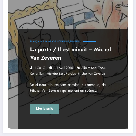
FRANÇAIS C2
LANGAGE
LITTÉRATURE JEUNESSE
La porte / Il est minuit – Michel
Van Zeveren
,
LOu JO
11 Avril 2016
Album Sans Texte
,
,
Cendrillon
Histoire Sans Paroles
Michel Van Zeveren
Voici deux albums sans paroles (ou presque) de
Michel Van Zeveren qui mettent en scène…
Lire la suite