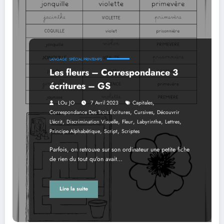
LANGAGE
SPÉCIAL PRINTEMPS
Les fleurs – Correspondance 3
écritures – GS
,
LOu JO
7 Avril 2023
Capitales
,
,
Correspondance Des Trois Écritures
Cursives
Découvrir
,
,
,
,
,
L'écrit
Discrimination Visuelle
Fleur
Labyrinthe
Lettres
,
,
Principe Alphabétique
Script
Scriptes
Parfois, on retrouve sur son ordinateur une petite fiche
de rien du tout qu'on avait…
Lire la suite