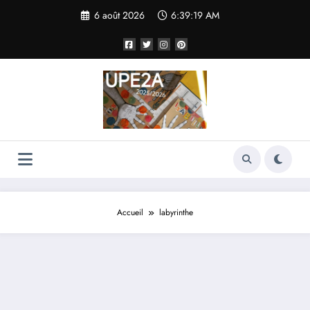
Aller
6 août 2026
6:39:19 AM
au
contenu
Accueil
labyrinthe