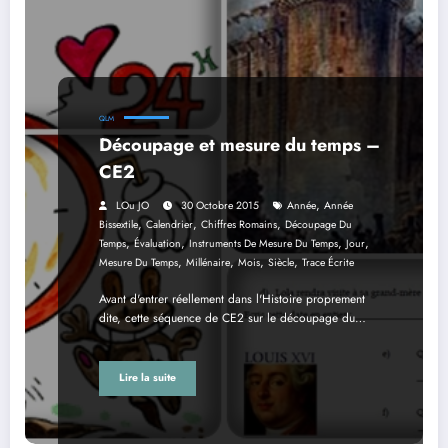
QLM
Découpage et mesure du temps –
CE2
,
LOu JO
30 Octobre 2015
Année
Année
,
,
,
Bissextile
Calendrier
Chiffres Romains
Découpage Du
,
,
,
,
Temps
Évaluation
Instruments De Mesure Du Temps
Jour
,
,
,
,
Mesure Du Temps
Millénaire
Mois
Siècle
Trace Écrite
Avant d'entrer réellement dans l'Histoire proprement
dite, cette séquence de CE2 sur le découpage du…
Lire la suite