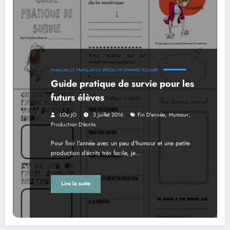
FRANÇAIS C2
FRANÇAIS C3
SPÉCIAL FIN D'ANNÉE SCOLAIRE
Guide pratique de survie pour les
futurs élèves
,
,
LOu JO
3 Juillet 2016
Fin D'année
Humour
Production D'écrits
Pour finir l'année avec un peu d'humour et une petite
production d'écrits très facile, je…
Lire la suite