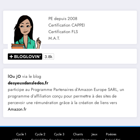
PE depuis 2008
Certification CAPPEI
Certification FLS
M.A.T.
lOu jO
via le blog
desyeuxdansledos.fr
participe au Programme Partenaires d’Amazon Europe SARL, un
programme d’affiliation conçu pour permettre à des sites de
percevoir une rémunération grâce à la création de liens vers
Amazon.fr
Cycle 1
Cycle 2
Cycle 3
Chants
Jeux
Poésies