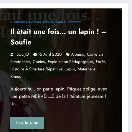
LITTÉRATURE JEUNESSE
SPÉCIAL PÂQUES
Il était une fois… un lapin ! –
Soufie
,
LOu JO
5 Avril 2020
Albums
Conte En
,
,
,
,
Randonnée
Contes
Exploitation Pédagogique
Forêt
,
,
,
Histoire À Structure Répétitive
Lapin
Maternelle
Rimes
Aujourd'hui, on parle lapin, Pâques oblige, avec
une petite MERVEILLE de la littérature jeunesse !!
Un…
Lire la suite