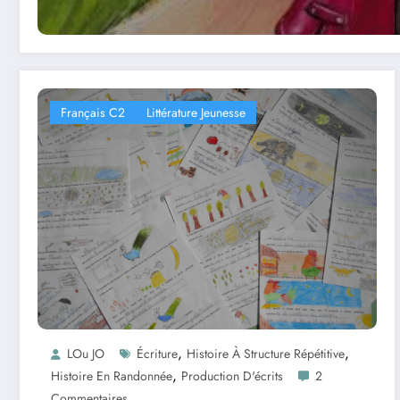
Français C2
Littérature Jeunesse
,
,
LOu JO
Écriture
Histoire À Structure Répétitive
,
Histoire En Randonnée
Production D'écrits
2
Commentaires