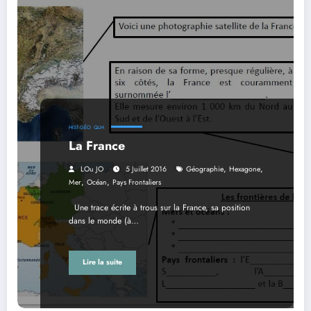
HIST-GÉO
QLM
La France
,
,
LOu JO
5 Juillet 2016
Géographie
Hexagone
,
,
Mer
Océan
Pays Frontaliers
Une trace écrite à trous sur la France, sa position
dans le monde (à…
Lire la suite