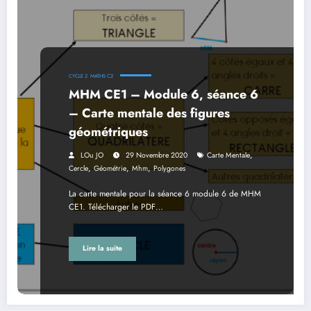
CYCLE 2
MATHS C2
MHM CE1 – Module 6, séance 6
– Carte mentale des figures
géométriques
,
LOu JO
29 Novembre 2020
Carte Mentale
,
,
,
Cercle
Géométrie
Mhm
Polygones
La carte mentale pour la séance 6 module 6 de MHM
CE1. Télécharger le PDF…
Lire la suite