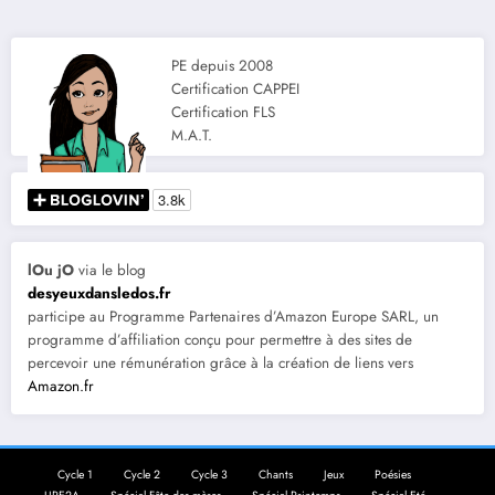
PE depuis 2008
Certification CAPPEI
Certification FLS
M.A.T.
lOu jO
via le blog
desyeuxdansledos.fr
participe au Programme Partenaires d’Amazon Europe SARL, un
programme d’affiliation conçu pour permettre à des sites de
percevoir une rémunération grâce à la création de liens vers
Amazon.fr
Cycle 1
Cycle 2
Cycle 3
Chants
Jeux
Poésies