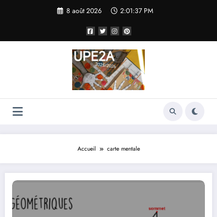
Aller
8 août 2026
2:01:37 PM
au
contenu
Accueil
carte mentale