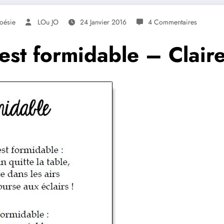
oésie
LOu JO
24 Janvier 2016
4 Commentaires
est formidable – Claire