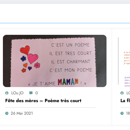
LOu JO
0
L
Fête des mères – Poème très court
La f
26 Mai 2021
18